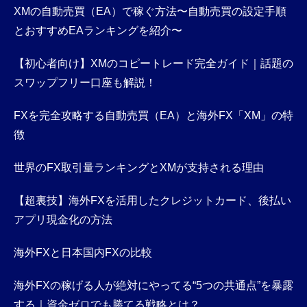
XMの自動売買（EA）で稼ぐ方法〜自動売買の設定手順
とおすすめEAランキングを紹介〜
【初心者向け】XMのコピートレード完全ガイド｜話題の
スワップフリー口座も解説！
FXを完全攻略する自動売買（EA）と海外FX「XM」の特
徴
世界のFX取引量ランキングとXMが支持される理由
【超裏技】海外FXを活用したクレジットカード、後払い
アプリ現金化の方法
海外FXと日本国内FXの比較
海外FXの稼げる人が絶対にやってる“5つの共通点”を暴露
する｜資金ゼロでも勝てる戦略とは？