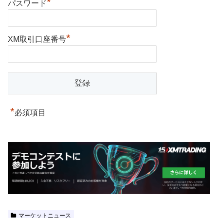
*
パスワード
*
XM取引口座番号
*
必須項目
マーケットニュース