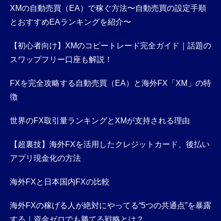
XMの自動売買（EA）で稼ぐ方法〜自動売買の設定手順
とおすすめEAランキングを紹介〜
【初心者向け】XMのコピートレード完全ガイド｜話題の
スワップフリー口座も解説！
FXを完全攻略する自動売買（EA）と海外FX「XM」の特
徴
世界のFX取引量ランキングとXMが支持される理由
【超裏技】海外FXを活用したクレジットカード、後払い
アプリ現金化の方法
海外FXと日本国内FXの比較
海外FXの稼げる人が絶対にやってる“5つの共通点”を暴露
する｜資金ゼロでも勝てる戦略とは？