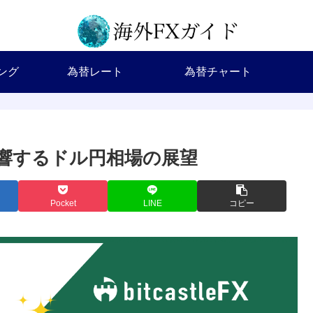
ング
為替レート
為替チャート
響するドル円相場の展望
Pocket
LINE
コピー