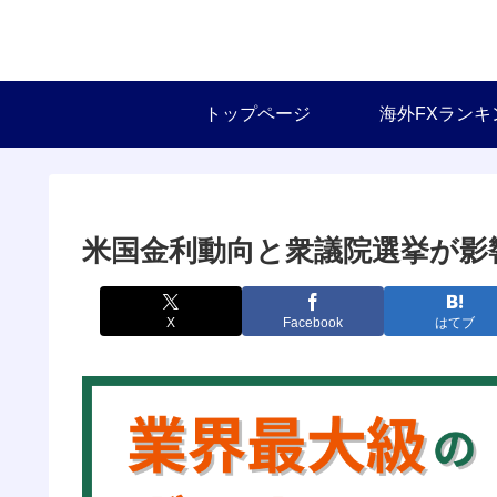
トップページ
海外FXランキ
米国金利動向と衆議院選挙が影
X
Facebook
はてブ