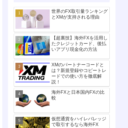
世界のFX取引量ランキング
とXMが支持される理由
【超裏技】海外FXを活用し
たクレジットカード、後払
いアプリ現金化の方法
XMのパートナーコードと
は？新規登録やコピートレ
ードでの使い方を徹底解
説！
海外FXと日本国内FXの比
較
仮想通貨をハイレバレッジ
で取引するなら海外FX